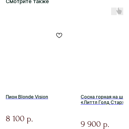
Смотрите также
Пион Blonde Vision
Сосна горная на шт
«Литтл Голд Стар»
(Лаархайд) Pinus mu
Little Gold Star (Laarh
8 100
р.
9 900
р.