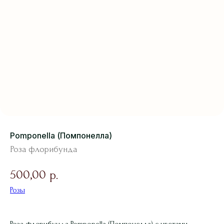
Pomponella (Помпонелла)
Роза флорибунда
500,00
р.
Розы
Роза флорибунда Pomponella (Помпонелла) с цветами