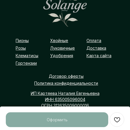
Пионы
Хвойные
Оплата
Розы
Луковичные
Доставка
Клематисы
Удобрения
Карта сайта
Гортензии
Договор оферты
Политика конфиденциальности
ИП Картяева Наталия Евгеньевна
ИНН 635005096004
ОГРН 312635009000016
Самарская обл, р-н Борский, с Покровка
Оформить
solangepeony@yangex.ru
+7 (903) 300-10-30