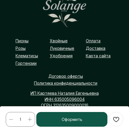
Пионы
Хвойные
Оплата
Розы
Луковичные
Доставка
Клематисы
Удобрения
Карта сайта
Гортензии
Договор оферты
Политика конфиденциальности
ИП Картяева Наталия Евгеньевна
ИНН 635005096004
ОГРН 312635009000016
Самарская обл, р-н Борский, с Покровка
Оформить
solangepeony@yangex.ru
+7 (903) 300-10-30