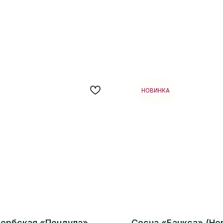
НОВИНКА
сербская «Пендула»
Сосна «Банкса» (Hor