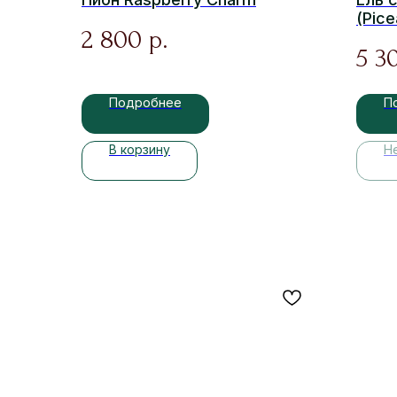
(Pice
2 800
р.
5 3
Подробнее
П
В корзину
Н