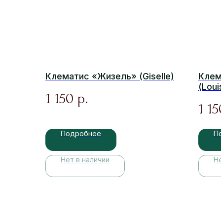
Клематис «Жизель» (Giselle)
Клем
(Lou
1 150
р.
1 15
Подробнее
П
Нет в наличии
Н