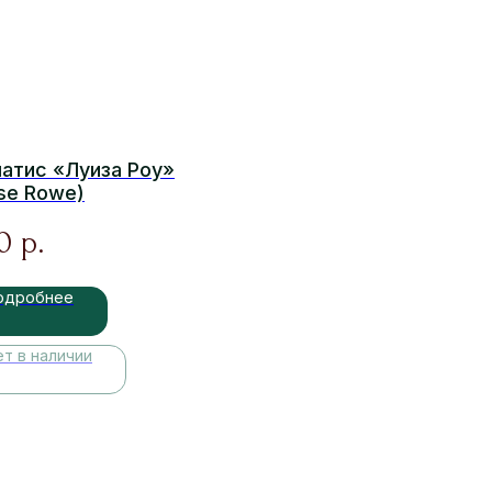
атис «Луиза Роу»
ise Rowe)
0
р.
одробнее
ет в наличии