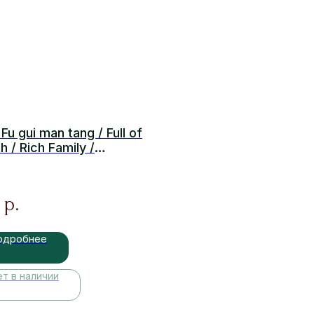
Fu gui man tang / Full of
h / Rich Family /
тство и звание
р.
одробнее
ет в наличии