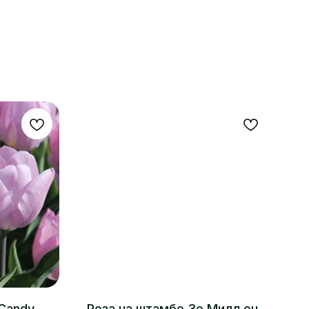
 Candy
Роза на штамбе Зе Милл он