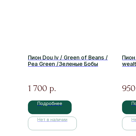
Пион Dou lv / Green of Beans /
Пион 
Pea Green /Зеленые Бобы
wealt
Бога
1 700
950
р.
Подробнее
П
Нет в наличии
Н