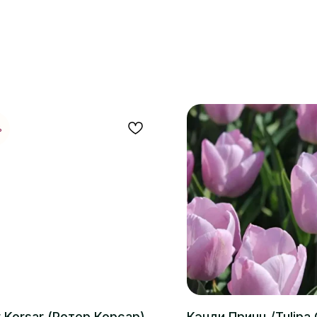
%
r Korsar (Ротер Корсар)
Кэнди Принц /Tulipa