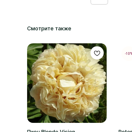
Смотрите также
-10
Пион Blonde Vision
Rote