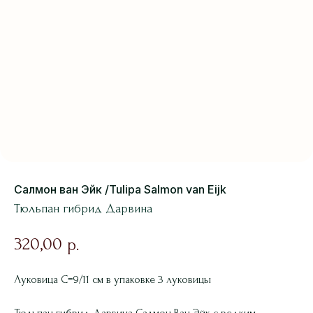
Салмон ван Эйк /Tulipa Salmon van Eijk
Тюльпан гибрид Дарвина
320,00
р.
Луковица С=9/11 см в упаковке 3 луковицы
Тюльпан гибрид Дарвина Салмон Ван Эйк с редким