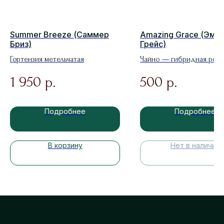
Summer Breeze (Саммер
Amazing Grace (Эмей
Бриз)
Грейс)
Гортензия метельчатая
Чайно — гибридная роза
1 950
500
р.
р.
Подробнее
Подробнее
В корзину
Нет в наличии