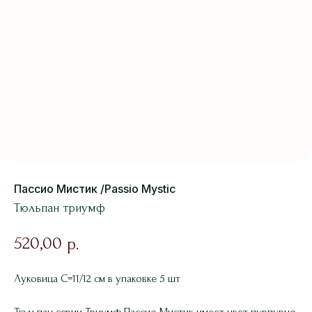
Пассио Мистик /Passio Mystic
Тюльпан триумф
520,00
р.
Луковица С=11/12 см в упаковке 5 шт
Тюльпан серии Триумф Пассио Мистик имеет цвет пурпурно