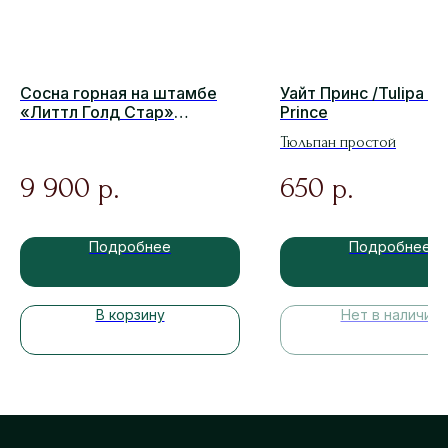
Сосна горная на штамбе
Уайт Принс /Tulipa Wh
«Литтл Голд Стар»
Prince
(Лаархайд) Pinus mugo
Тюльпан простой
Little Gold Star (Laarheide)
9 900
650
р.
р.
Подробнее
Подробнее
В корзину
Нет в наличии