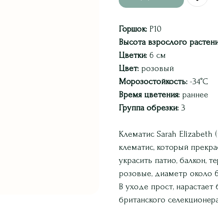
Горшок:
Р10
Высота взрослого растени
Цветки:
6 см
Цвет:
розовый
Морозостойкость:
-34°C
Время цветения:
раннее
Группа обрезки:
3
Клематис Sarah Elizabeth
клематис, который прекра
украсить патио, балкон, т
розовые, диаметр около 6
В уходе прост, нарастает
британского селекционера