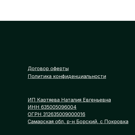
Нет в наличии
В
Договор оферты
Политика конфиденциальности
ИП Картяева Наталия Евгеньевна
ИНН 635005096004
ОГРН 312635009000016
Самарская обл, р-н Борский, с Покровка