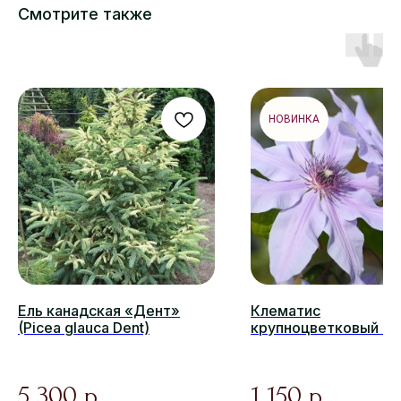
Смотрите также
НОВИНКА
Ель канадская «Дент»
Клематис
(Picea glauca Dent)
крупноцветковый «
Равин» (Blue Ravine)
5 300
1 150
р.
р.