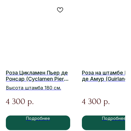
Роза Цикламен Пьер де
Роза на штамбе Г
Ронсар (Cyclamen Pierre
де Амур (Guirlande
de Ronsard)
d'Amour)
Высота штамба 180 см.
4 300
4 300
р.
р.
Подробнее
Подробнее