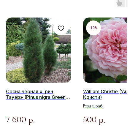
-10%
Сосна чёрная «Грин
William Christie (Уил
Тауэр» (Pinus nigra Green
Кристи)
Tower)
Роза шраб
7 600
500
р.
р.