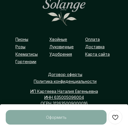
Пионы
Хвойные
Оплата
Розы
Луковичные
Доставка
Клематисы
Удобрения
Карта сайта
Гортензии
Договор оферты
Политика конфиденциальности
ИП Картяева Наталия Евгеньевна
ИНН 635005096004
ОГРН 312635009000016
Самарская обл, р-н Борский, с Покровка
Оформить
solangepeony@yangex.ru
+7 (903) 300-10-30