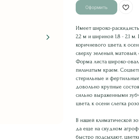
Оформить
Имеет широко-раскидистый
2,2 м и шириной 1,8 - 2,1 
коричневого цвета, к осе
сверху зеленый, матовый,
Форма листа широко-оваль
пильчатым краем. Соцвети
стерильные и фертильные
довольно крупные состоят
сильно выраженными зубч
цвета, к осени слегка роз
В нашей климатической зо
да еще на скудном агрофо
быстро подсыхают, цветк