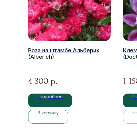
Роза на штамбе Альберих
Клем
(Alberich)
(Doct
4 300
1 15
р.
Подробнее
П
В корзину
Н