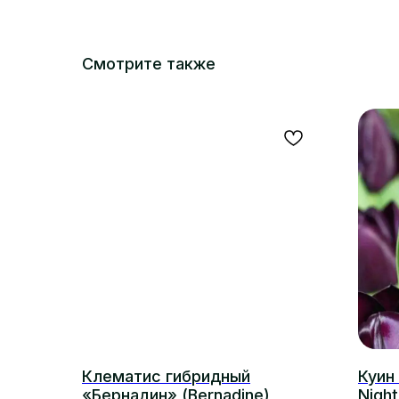
Смотрите также
Клематис гибридный
Куин 
«Бернадин» (Bernadine)
Night