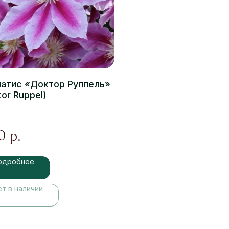
атис «Доктор Руппель»
or Ruppel)
0
р.
одробнее
ет в наличии