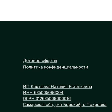
Договор оферты
Политика конфиденциальности
ИП Картяева Наталия Евгеньевна
ИНН 635005096004
ОГРН 312635009000016
Самарская обл, р-н Борский, с Покровка