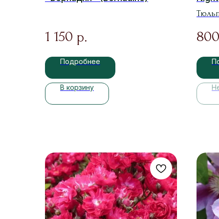
Тюльп
1 150
80
р.
Подробнее
П
В корзину
Н