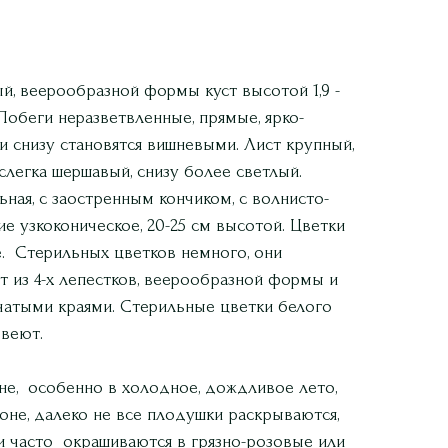
, веерообразной формы куст высотой 1,9 -
м. Побеги неразветвленные, прямые, ярко-
ни снизу становятся вишневыми. Лист крупный,
 слегка шершавый, снизу более светлый.
ная, с заостренным кончиком, с волнисто-
е узкоконическое, 20-25 см высотой. Цветки
. Стерильных цветков немного, они
 из 4-х лепестков, веерообразной формы и
атыми краями. Стерильные цветки белого
овеют.
не, особенно в холодное, дождливое лето,
не, далеко не все плодушки раскрываются,
и часто окрашиваются в грязно-розовые или