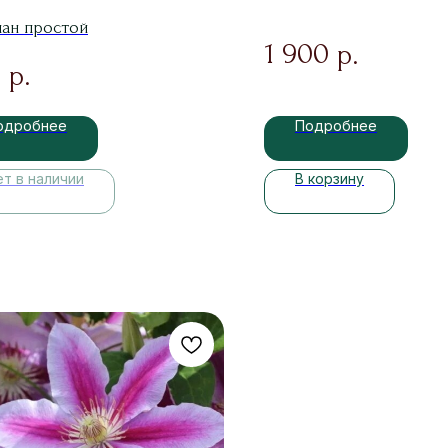
ан простой
1 900
р.
0
р.
одробнее
Подробнее
ет в наличии
В корзину